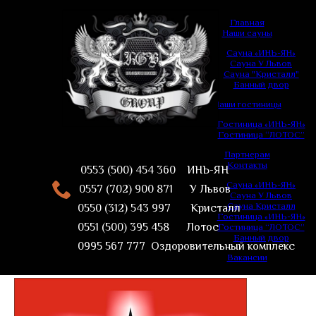
Главная
Наши сауны
Сауна «ИНЬ-ЯН»
Сауна У Львов
Сауна "Кристалл"
Банный двор
Наши гостиницы
Гостиница «ИНЬ-ЯН»
Гостиница “ЛОТОС”
Партнерам
Контакты
0553 (500) 454 360 ИНЬ-ЯН
Сауна «ИНЬ-ЯН»
0557 (702) 900 871 У Львов
Сауна У Львов
Сауна Кристалл
0550 (312) 543 997 Кристалл
Гостиница «ИНЬ-ЯН»
0551 (500) 395 458 Лотос
Гостиница “ЛОТОС”
Банный двор
0995 567 777 Оздоровительный комплекс
Вакансии